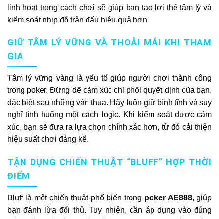
linh hoạt trong cách chơi sẽ giúp bạn tạo lợi thế tâm lý và
kiểm soát nhịp độ trận đấu hiệu quả hơn.
GIỮ TÂM LÝ VỮNG VÀ THOẢI MÁI KHI THAM
GIA
Tâm lý vững vàng là yếu tố giúp người chơi thành công
trong poker. Đừng để cảm xúc chi phối quyết định của bạn,
đặc biệt sau những ván thua. Hãy luôn giữ bình tĩnh và suy
nghĩ tình huống một cách logic. Khi kiểm soát được cảm
xúc, bạn sẽ đưa ra lựa chọn chính xác hơn, từ đó cải thiện
hiệu suất chơi đáng kể.
TẬN DỤNG CHIẾN THUẬT “BLUFF” HỢP THỜI
ĐIỂM
Bluff là một chiến thuật phổ biến trong
poker AE888
, giúp
bạn đánh lừa đối thủ. Tuy nhiên, cần áp dụng vào đúng