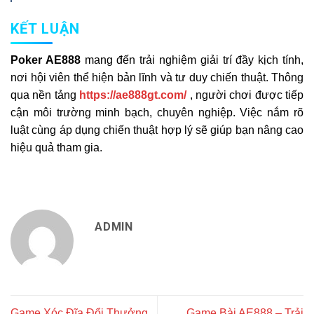
KẾT LUẬN
Poker AE888
mang đến trải nghiệm giải trí đầy kịch tính,
nơi hội viên thể hiện bản lĩnh và tư duy chiến thuật. Thông
qua nền tảng
https://ae888gt.com/
, người chơi được tiếp
cận môi trường minh bạch, chuyên nghiệp. Việc nắm rõ
luật cùng áp dụng chiến thuật hợp lý sẽ giúp bạn nâng cao
hiệu quả tham gia.
ADMIN
Game Xóc Đĩa Đổi Thưởng
Game Bài AE888 – Trải