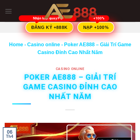
Bỏ
qua
nội
ĐĂNG KÝ +888K
NẠP +100%
dung
Home
-
Casino online
-
Poker AE888 – Giải Trí Game
Casino Đỉnh Cao Nhất Năm
CASINO ONLINE
POKER AE888 – GIẢI TRÍ
GAME CASINO ĐỈNH CAO
NHẤT NĂM
06
Th4