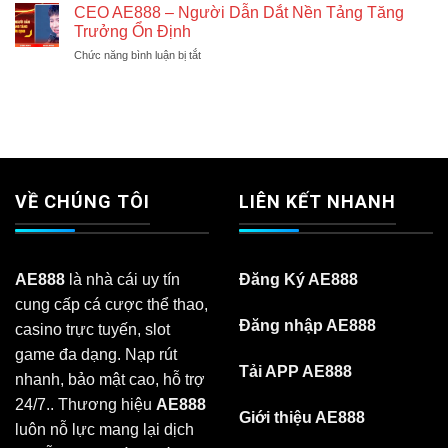
Trừ
Soi
CEO AE888 – Người Dẫn Dắt Nền Tảng Tăng
London
Trách
Kèo
Trưởng Ổn Định
Nhiệm
Nhà
ở
Chức năng bình luận bị tắt
AE888
Cái
CEO
–
Uy
AE888
Tránh
Tín
–
Hiểu
2026
Người
Lầm
Dẫn
Khi
Dắt
Tham
Nền
Gia
Tảng
VỀ CHÚNG TÔI
LIÊN KẾT NHANH
Tăng
Trưởng
Ổn
Định
AE888
là nhà cái uy tín
Đăng Ký AE888
cung cấp cá cược thể thao,
Đăng nhập AE888
casino trực tuyến, slot
game đa dạng. Nạp rút
Tải APP AE888
nhanh, bảo mật cao, hỗ trợ
24/7.. Thương hiệu
AE888
Giới thiệu AE888
luôn nỗ lực mang lại dịch