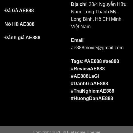
Địa chỉ
: 28/4 Nguyễn Hữu
Đá Gà AE888
Nam, Long Thạnh Mỹ,
Long Bình, Hồ Chí Minh,
Nổ Hũ AE888
Việt Nam
Đánh giá AE888
Email
:
ae888movie@gmail.com
Tags
:
#AE888 #ae888
#ReviewAE888
#AE888LaGi
#DanhGiaAE888
#TraiNghiemAE888
#HuongDanAE888
Copyright 2026 ©
Flatsome Theme