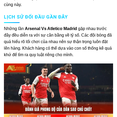
cùng này.
LỊCH SỬ ĐỐI ĐẦU GẦN ĐÂY
Những lần
Arsenal Vs Atletico Madrid
gặp nhau trước
đây đều diễn ra với sự cân bằng về tỷ số. Các đội bóng đã
quá hiểu rõ lối chơi của nhau nên sự thận trọng luôn đặt
lên hàng. Khách hàng có thể dựa vào con số thống kê quá
khứ để tìm ra quy luật riêng cho mình.