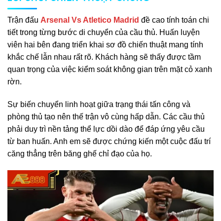
Trận đấu
Arsenal Vs Atletico Madrid
đề cao tính toán chi
tiết trong từng bước di chuyển của cầu thủ. Huấn luyện
viên hai bên đang triển khai sơ đồ chiến thuật mang tính
khắc chế lẫn nhau rất rõ. Khách hàng sẽ thấy được tầm
quan trọng của việc kiểm soát không gian trên mặt cỏ xanh
rờn.
Sự biến chuyển linh hoạt giữa trạng thái tấn công và
phòng thủ tạo nên thế trận vô cùng hấp dẫn. Các cầu thủ
phải duy trì nền tảng thể lực dồi dào để đáp ứng yêu cầu
từ ban huấn. Anh em sẽ được chứng kiến một cuộc đấu trí
căng thẳng trên băng ghế chỉ đạo của họ.