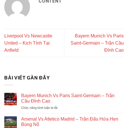
CONTENT
Liverpool Vs Newcastle
Bayern Munich Vs Paris
United – Kịch Tính Tại
Saint-Germain – Trận Cầu
Anfield
Đỉnh Cao
BÀI VIẾT GẦN ĐÂY
Bayern Munich Vs Paris Saint-Germain – Trận
Cầu Đỉnh Cao
ở
Chức năng bình luận bị tắt
Bayern
Munich
Arsenal Vs Atletico Madrid – Trận Đấu Hứa Hẹn
Vs
Bùng Nổ
Paris