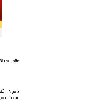
tối ưu nhằm
 dẫn. Người
 tạo nên cảm