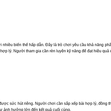
 nhiều biến thể hấp dẫn. Đây là trò chơi yêu cầu khả năng phâ
hợp lý. Người tham gia cần rèn luyện kỹ năng để đạt hiệu quả 
ược sức hút riêng. Người chơi cần sắp xếp bài hợp lý, đồng t
 sự ảnh hưởng lớn đến kết quả cuối cùng.