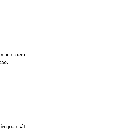
n tích, kiểm
cao.
hời quan sát