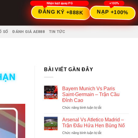
ĐĂNG KÝ +888K
NẠP +100%
Ổ SỐ
ĐÁNH GIÁ AE888
TIN TỨC
BÀI VIẾT GẦN ĐÂY
HẠN
Bayern Munich Vs Paris
Saint-Germain – Trận Cầu
Đỉnh Cao
ở
Chức năng bình luận bị tắt
Bayern
Munich
Arsenal Vs Atletico Madrid –
Vs
Trận Đấu Hứa Hẹn Bùng Nổ
Paris
ở
Chức năng bình luận bị tắt
Saint-
Arsenal