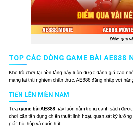
Điểm qua và
TOP CÁC DÒNG GAME BÀI AE888 
Kho trò chơi tại nền tảng này luôn được đánh giá cao n
mang lại trải nghiệm chân thực. AE888 đăng nhập với hàng 
TIẾN LÊN MIỀN NAM
Tựa
game bài AE888
này luôn nằm trong danh sách được 
chơi cần tận dụng chiến thuật linh hoạt, quan sát kỹ lưỡn
giác hồi hộp và cuốn hút.