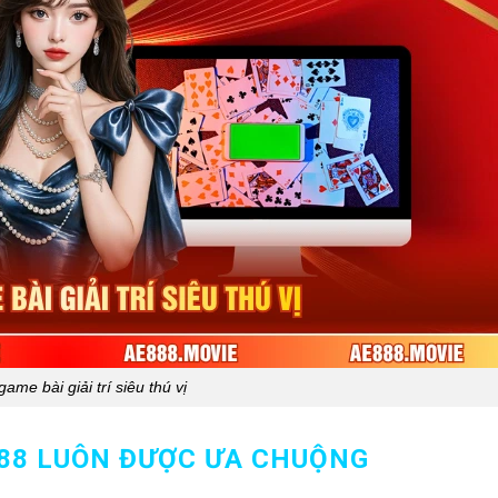
ame bài giải trí siêu thú vị
888 LUÔN ĐƯỢC ƯA CHUỘNG