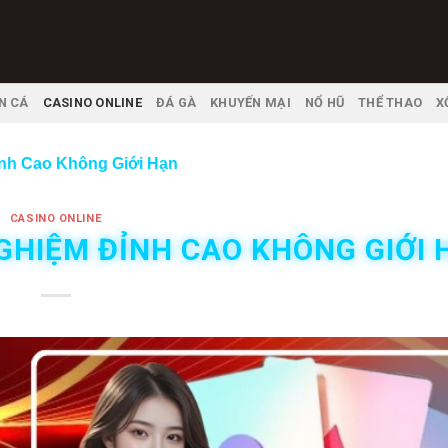
N CÁ
CASINO ONLINE
ĐÁ GÀ
KHUYẾN MẠI
NỔ HŨ
THỂ THAO
X
ỉnh Cao Không Giới Hạn
CASINO ONLINE
NGHIỆM ĐỈNH CAO KHÔNG GIỚI 