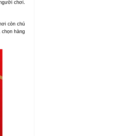
người chơi.
.
chơi còn chú
a chọn hàng