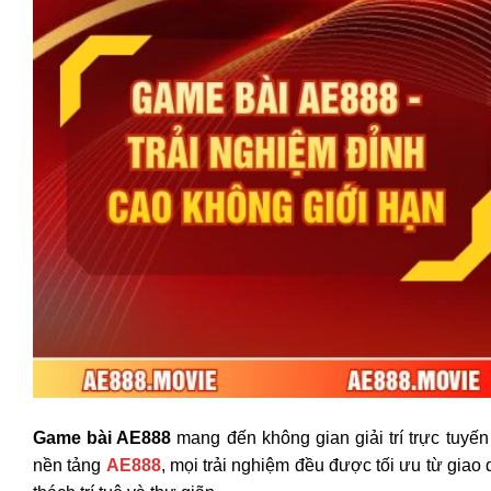
Game bài AE888
mang đến không gian giải trí trực tuyến
nền tảng
AE888
, mọi trải nghiệm đều được tối ưu từ giao 