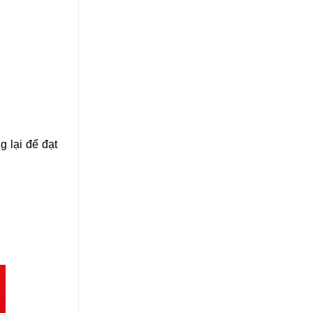
 lại để đạt