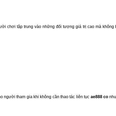
ời chơi tập trung vào những đối tượng giá trị cao mà không b
o người tham gia khi không cần thao tác liên tục
ae888 co
như