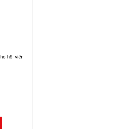
ho hội viên