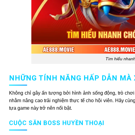
Tìm hiểu nhanh
NHỮNG TÍNH NĂNG HẤP DẪN MÀ 
Không chỉ gây ấn tượng bởi hình ảnh sống động, trò chơi
nhằm nâng cao trải nghiệm thực tế cho hội viên. Hãy cù
tựa game này trở nên nổi bật.
CUỘC SĂN BOSS HUYỀN THOẠI