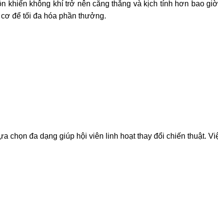
uôn khiến không khí trở nên căng thẳng và kịch tính hơn bao gi
cơ để tối đa hóa phần thưởng.
a chọn đa dạng giúp hội viên linh hoạt thay đổi chiến thuật. V