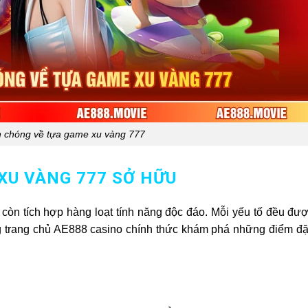
 chóng về tựa game xu vàng 777
XU VÀNG 777 SỞ HỮU
 còn tích hợp hàng loạt tính năng độc đáo. Mỗi yếu tố đều đư
ng trang chủ AE888 casino chính thức khám phá những điểm đặ