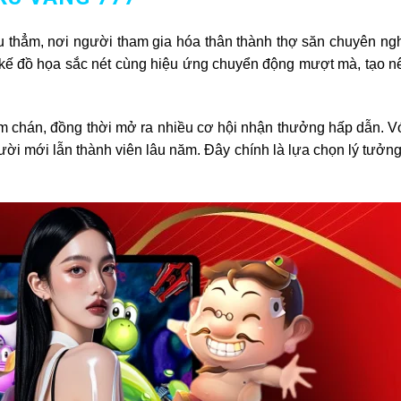
sâu thẳm, nơi người tham gia hóa thân thành thợ săn chuyên ng
ết kế đồ họa sắc nét cùng hiệu ứng chuyển động mượt mà, tạo 
 chán, đồng thời mở ra nhiều cơ hội nhận thưởng hấp dẫn. Vớ
ười mới lẫn thành viên lâu năm. Đây chính là lựa chọn lý tưở