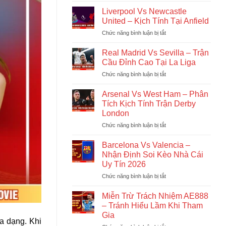
Germain
Vs
–
Liverpool Vs Newcastle
Atletico
Trận
United – Kịch Tính Tại Anfield
Madrid
Cầu
ở
Chức năng bình luận bị tắt
–
Đỉnh
Liverpool
Trận
Cao
Vs
Đấu
Real Madrid Vs Sevilla – Trận
Newcastle
Hứa
Cầu Đỉnh Cao Tại La Liga
United
Hẹn
ở
Chức năng bình luận bị tắt
–
Bùng
Real
Kịch
Nổ
Madrid
Tính
Arsenal Vs West Ham – Phân
Vs
Tại
Tích Kịch Tính Trận Derby
Sevilla
Anfield
London
–
ở
Chức năng bình luận bị tắt
Trận
Arsenal
Cầu
Vs
Đỉnh
Barcelona Vs Valencia –
West
Cao
Nhận Định Soi Kèo Nhà Cái
Ham
Tại
Uy Tín 2026
–
La
ở
Chức năng bình luận bị tắt
Phân
Liga
Barcelona
Tích
Vs
Kịch
Miễn Trừ Trách Nhiệm AE888
Valencia
Tính
– Tránh Hiểu Lầm Khi Tham
–
Trận
Gia
Nhận
Derby
đa dạng. Khi