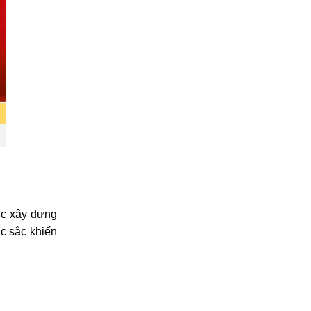
ợc xây dựng
c sắc khiến