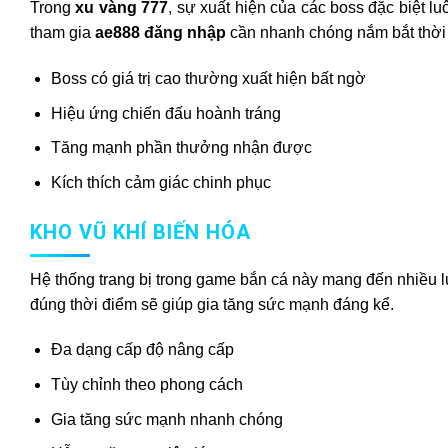
Trong
xu vàng 777
, sự xuất hiện của các boss đặc biệt l
tham gia
ae888 đăng nhập
cần nhanh chóng nắm bắt thời 
Boss có giá trị cao thường xuất hiện bất ngờ
Hiệu ứng chiến đấu hoành tráng
Tăng mạnh phần thưởng nhận được
Kích thích cảm giác chinh phục
KHO VŨ KHÍ BIẾN HÓA
Hệ thống trang bị trong game bắn cá này mang đến nhiều lự
đúng thời điểm sẽ giúp gia tăng sức mạnh đáng kể.
Đa dạng cấp độ nâng cấp
Tùy chỉnh theo phong cách
Gia tăng sức mạnh nhanh chóng