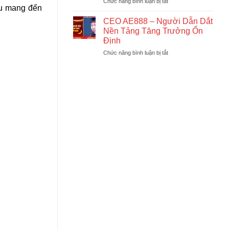
ở
Chức năng bình luận bị tắt
Định
London
ều mang đến
Miễn
Soi
Trừ
Kèo
CEO AE888 – Người Dẫn Dắt
Trách
Nhà
Nền Tảng Tăng Trưởng Ổn
Nhiệm
Cái
Định
AE888
Uy
ở
Chức năng bình luận bị tắt
–
Tín
CEO
Tránh
2026
AE888
Hiểu
–
Lầm
Người
Khi
Dẫn
Tham
Dắt
Gia
Nền
Tảng
Tăng
Trưởng
Ổn
Định