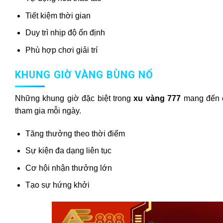
Tiết kiệm thời gian
Duy trì nhịp độ ổn định
Phù hợp chơi giải trí
KHUNG GIỜ VÀNG BÙNG NỔ
Những khung giờ đặc biệt trong
xu vàng 777
mang đến c
tham gia mỗi ngày.
Tăng thưởng theo thời điểm
Sự kiện đa dạng liên tục
Cơ hội nhận thưởng lớn
Tạo sự hứng khởi