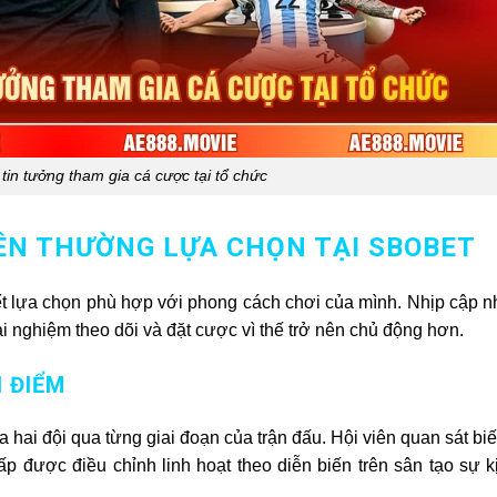
in tưởng tham gia cá cược tại tổ chức
IÊN THƯỜNG LỰA CHỌN TẠI SBOBET
 lựa chọn phù hợp với phong cách chơi của mình. Nhịp cập nhậ
rải nghiệm theo dõi và đặt cược vì thế trở nên chủ động hơn.
 ĐIỂM
 hai đội qua từng giai đoạn của trận đấu. Hội viên quan sát biế
ấp được điều chỉnh linh hoạt theo diễn biến trên sân tạo sự k