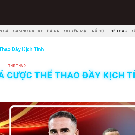
N CÁ
CASINO ONLINE
ĐÁ GÀ
KHUYẾN MẠI
NỔ HŨ
THỂ THAO
X
Thao Đầy Kịch Tính
THỂ THAO
Á CƯỢC THỂ THAO ĐẦY KỊCH T