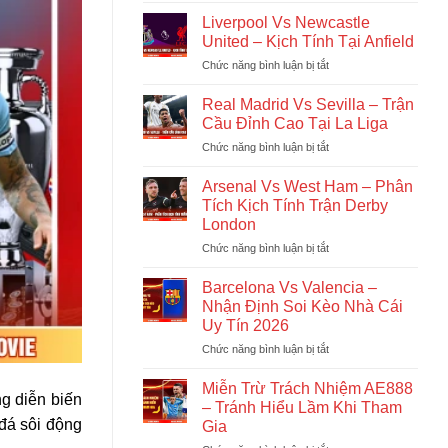
Germain
Vs
–
Liverpool Vs Newcastle
Atletico
Trận
United – Kịch Tính Tại Anfield
Madrid
Cầu
ở
Chức năng bình luận bị tắt
–
Đỉnh
Liverpool
Trận
Cao
Vs
Đấu
Real Madrid Vs Sevilla – Trận
Newcastle
Hứa
Cầu Đỉnh Cao Tại La Liga
United
Hẹn
ở
Chức năng bình luận bị tắt
–
Bùng
Real
Kịch
Nổ
Madrid
Tính
Arsenal Vs West Ham – Phân
Vs
Tại
Tích Kịch Tính Trận Derby
Sevilla
Anfield
London
–
ở
Chức năng bình luận bị tắt
Trận
Arsenal
Cầu
Vs
Đỉnh
Barcelona Vs Valencia –
West
Cao
Nhận Định Soi Kèo Nhà Cái
Ham
Tại
Uy Tín 2026
–
La
ở
Chức năng bình luận bị tắt
Phân
Liga
Barcelona
Tích
Vs
Kịch
Miễn Trừ Trách Nhiệm AE888
ng diễn biến
Valencia
Tính
– Tránh Hiểu Lầm Khi Tham
–
Trận
 đá sôi động
Gia
Nhận
Derby