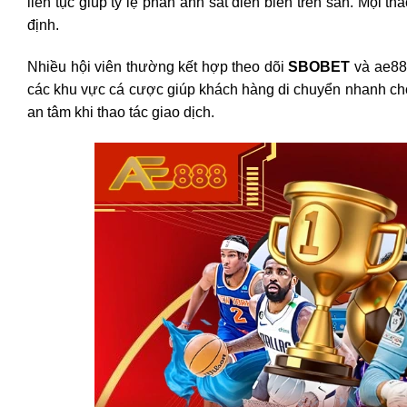
liên tục giúp tỷ lệ phản ánh sát diễn biến trên sân. Mọi t
định.
Nhiều hội viên thường kết hợp theo dõi
SBOBET
và ae888
các khu vực cá cược giúp khách hàng di chuyển nhanh ch
an tâm khi thao tác giao dịch.