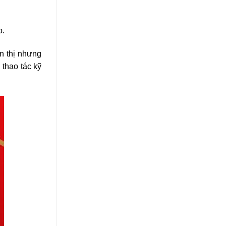
o.
n thị nhưng
 thao tác kỹ