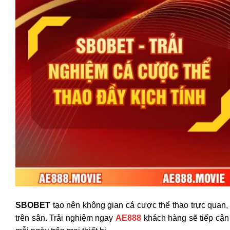
SBOBET
tạo nên không gian cá cược thể thao trực quan, 
trên sân. Trải nghiệm ngay
AE888
khách hàng sẽ tiếp cận