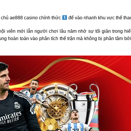
g chủ ae888 casino chính thức
để vào nhanh khu vực thể tha
hội viên mới lẫn người chơi lâu năm nhờ sự tối giản trong hiể
ung hoàn toàn vào phân tích thế trận mà không bị phân tâm bởi