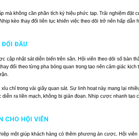
p mà không cần phân tích ký hiệu phức tạp. Trải nghiệm đặt c
Nhịp kèo thay đổi liên tục khiến việc theo dõi trở nên hấp dẫn 
N ĐỐI ĐẦU
c cập nhật sát diễn biến trên sân. Hội viên theo dõi số bàn t
hay đổi theo từng pha bóng quan trọng tạo nên cảm giác kịch tí
rận.
xỉu chỉ trong vài giây quan sát. Sự linh hoạt này mang lại nhiề
ợc diễn ra liền mạch, không bị gián đoạn. Nhịp cược nhanh tạo 
 CHO HỘI VIÊN
 hiệp một giúp khách hàng có thêm phương án cược. Hội viên