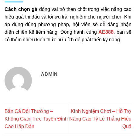
Cách chọn gà
đóng vai trò then chốt trong việc nâng cao
hiệu quả thi đấu và tối ưu trải nghiệm cho người chơi. Khi
áp dụng đúng phương pháp, hội viên sẽ dễ dàng nhận
diện chiến kê tiềm năng. Đồng hành cùng
AE888
, bạn sẽ
có thêm nhiều kiến thức hữu ích để phát triển kỹ năng.
ADMIN
Bắn Cá Đổi Thưởng –
Kinh Nghiệm Chơi – Hỗ Trợ
Không Gian Trực Tuyến Đỉnh
Nâng Cao Tỷ Lệ Thắng Hiệu
Cao Hấp Dẫn
Quả