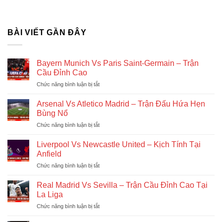
BÀI VIẾT GẦN ĐÂY
Bayern Munich Vs Paris Saint-Germain – Trận
Cầu Đỉnh Cao
ở
Chức năng bình luận bị tắt
Bayern
Munich
Arsenal Vs Atletico Madrid – Trận Đấu Hứa Hẹn
Vs
Bùng Nổ
Paris
ở
Chức năng bình luận bị tắt
Saint-
Arsenal
Germain
Vs
–
Liverpool Vs Newcastle United – Kịch Tính Tại
Atletico
Trận
Anfield
Madrid
Cầu
ở
Chức năng bình luận bị tắt
–
Đỉnh
Liverpool
Trận
Cao
Vs
Đấu
Real Madrid Vs Sevilla – Trận Cầu Đỉnh Cao Tại
Newcastle
Hứa
La Liga
United
Hẹn
ở
Chức năng bình luận bị tắt
–
Bùng
Real
Kịch
Nổ